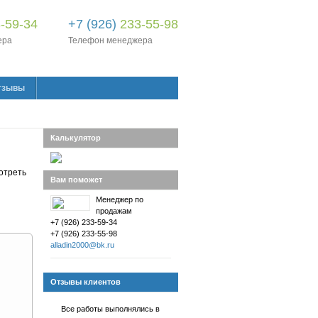
-59-34
+7 (926)
233-55-98
ера
Телефон менеджера
тзывы
Калькулятор
отреть
Вам поможет
Менеджер по
продажам
+7 (926) 233-59-34
+7 (926) 233-55-98
alladin2000@bk.ru
Отзывы клиентов
В
се работы выполнялись в