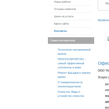
Наши работы
Мы
Отзывы клиентов
Цены на услуги
Кровел
Карта сайта
Контакты
Самое интересное
Технология наплавляемой
кровли
ПЕНОПОЛИУРЕТАН –
Офис
самый эффективный
утеплитель в мире
ООО "А
Ремонт фасадов в зимнее
время
Услуги 
О пожароопасности
ре
пенополиуретанов
из
Отмостка. Виды и
во
устройство отмостки
дв
ко