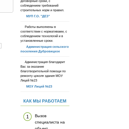
договорные сроки, с
соблюдением требований
строительных норм и правил.
МУП Г.О. "ДЕЗ"
Р
аботы выполнены в
соответствии с нормативами, с
соблюдением технологий и в
установленные сроки.
Администрация сельского
поселения Дубровицкое
А
дминистрация благодарит
Вас за оказание
благотворительной помощи по
ремонту цоколя здания МОУ
Лицей №23
МОУ Лицей №23
КАК МЫ РАБОТАЕМ
Вызов
специалиста на
объект