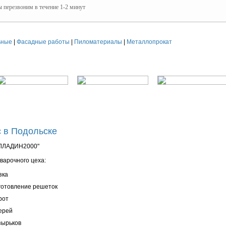
 перезвоним в течение 1-2 минут
ьные
|
Фасадные работы
|
Пиломатериалы
|
Металлопрокат
 в Подольске
ЛЛАДИН2000"
сварочного цеха:
зка
готовление решеток
рот
ерей
зырьков