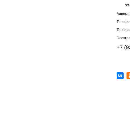
же
Адрес:
Телефо
Телефо
Электро
+7 (9